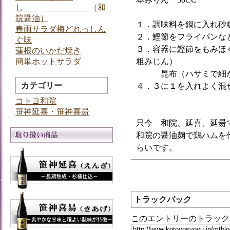
し （和
院醤油）
１．調味料を鍋に入れ砂
春雨サラダ梅どれっしん
２．鰹節をフライパンな
ぐ味
３．容器に鰹節をもみほ
蓮根のいかだ焼き
簡単ホットサラダ
粗みじん）
昆布（ハサミで細か
カテゴリー
４．３に１を入れよく
コトヨ和院
笹神延喜・笹神喜昜
只今 和院、延喜、延昜
和院の醤油麹で鶏ハムを
らいです。
トラックバック
このエントリーのトラックバ