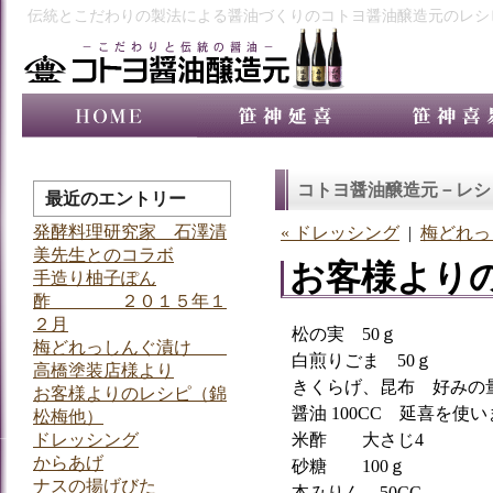
伝統とこだわりの製法による醤油づくりのコトヨ醤油醸造元のレシ
コトヨ醤油醸造元－レシ
最近のエントリー
発酵料理研究家 石澤清
« ドレッシング
|
梅どれっ
美先生とのコラボ
お客様より
手造り柚子ぽん
酢 ２０１５年１
２月
松の実 50ｇ
梅どれっしんぐ漬け
白煎りごま 50ｇ
高橋塗装店様より
きくらげ、昆布 好みの
お客様よりのレシピ（錦
醤油 100CC 延喜を使
松梅他）
ドレッシング
米酢 大さじ4
からあげ
砂糖 100ｇ
ナスの揚げびた
本みりん 50CC